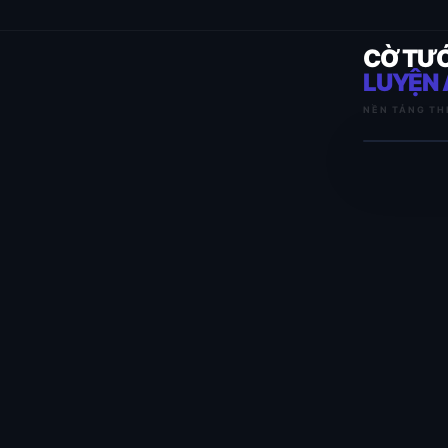
CỜ TƯ
LUYỆN 
NỀN TẢNG TH