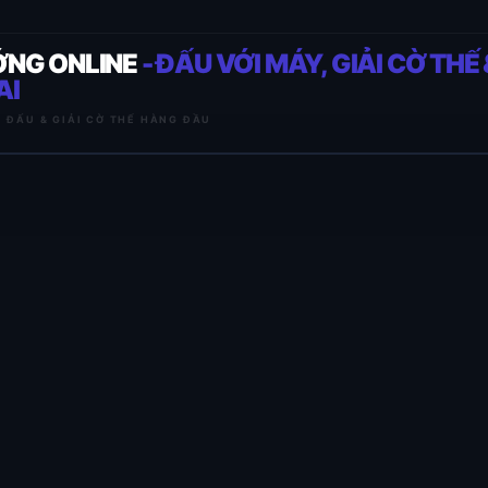
ỚNG ONLINE
- ĐẤU VỚI MÁY, GIẢI CỜ THẾ 
AI
I ĐẤU & GIẢI CỜ THẾ HÀNG ĐẦU