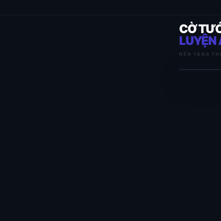
CỜ TƯ
LUYỆN 
NỀN TẢNG TH