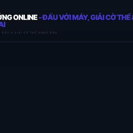
ỚNG ONLINE
- ĐẤU VỚI MÁY, GIẢI CỜ THẾ 
AI
I ĐẤU & GIẢI CỜ THẾ HÀNG ĐẦU