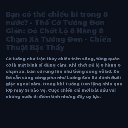
Bạn có thể chiếu bí trong 8
nước? - Thế Cờ Tướng Đơn
Giản: Đỏ Chốt Lộ 8 Hàng 8
Chạm Xà Tướng Đen - Chiến
Thuật Bậc Thầy
Cờ tướng như trận thủy chiến trên sông, từng quân
cờ là một binh sĩ dũng cảm. Khi chốt Đỏ lộ 8 hàng 8
chạm xà, bàn cờ rung lên như tiếng sóng vỗ bờ. Xe
Đỏ sẵn sàng xông pha như Lương Sơn Bá đánh đuổi
giặc ngoại xâm, trong khi Tướng Đen lặng nhìn qua
lớp mây Sĩ bảo vệ. Cuộc chiến chỉ mới bắt đầu với
những nước đi điềm tĩnh nhưng đầy uy lực.