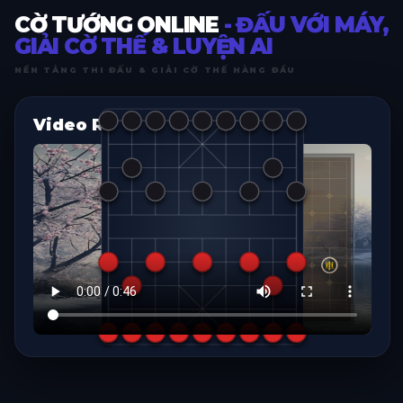
CỜ TƯỚNG ONLINE
- ĐẤU VỚI MÁY,
GIẢI CỜ THẾ & LUYỆN AI
NỀN TẢNG THI ĐẤU & GIẢI CỜ THẾ HÀNG ĐẦU
Video Replay