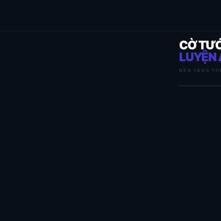
CỜ TƯ
LUYỆN 
NỀN TẢNG TH