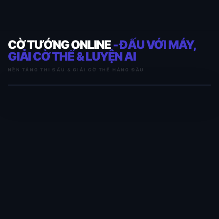
CỜ TƯỚNG ONLINE
- ĐẤU VỚI MÁY,
GIẢI CỜ THẾ & LUYỆN AI
NỀN TẢNG THI ĐẤU & GIẢI CỜ THẾ HÀNG ĐẦU