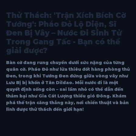
Thử Thách: 'Trận Xích Bích Cờ
Tướng': Pháo Đỏ Lộ Diện, Sĩ
Đen Bị Vây – Nước Đi Sinh Tử
Trong Gang Tấc - Bạn có thể
giải được?
Bàn cờ đang rung chuyển dưới sức nặng của từng
quân cờ. Pháo Đỏ như lửa thiêu đốt hàng phòng thủ
Đen, trong khi Tướng Đen đứng giữa vòng vây như
Lưu Bị bị khốn ở Tân Dildao. Mỗi nước đi là một
quyết định sống còn – sai lầm nhỏ có thể dẫn đến
thảm bại như Gia Cát Lượng thiếu gió Đông. Khám
phá thế trận căng thẳng này, nơi chiến thuật và bản
lĩnh được thử thách đến giới hạn!