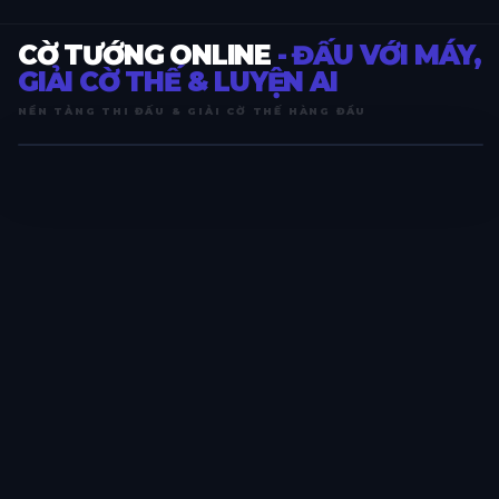
CỜ TƯỚNG ONLINE
- ĐẤU VỚI MÁY,
GIẢI CỜ THẾ & LUYỆN AI
NỀN TẢNG THI ĐẤU & GIẢI CỜ THẾ HÀNG ĐẦU