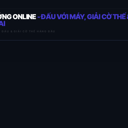
ỚNG ONLINE
- ĐẤU VỚI MÁY, GIẢI CỜ THẾ 
AI
I ĐẤU & GIẢI CỜ THẾ HÀNG ĐẦU