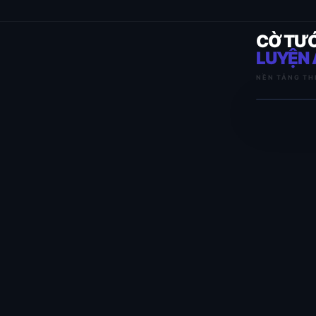
CỜ TƯ
LUYỆN 
NỀN TẢNG TH