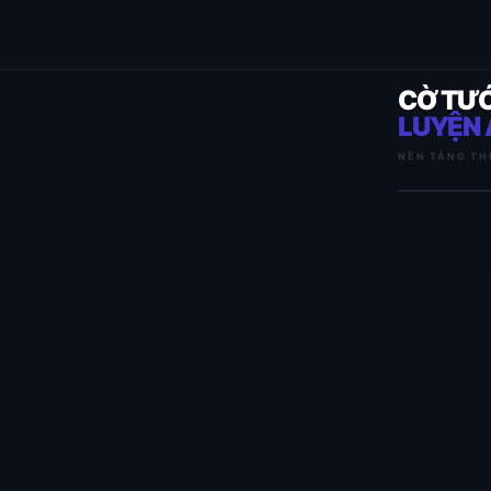
CỜ TƯ
LUYỆN 
NỀN TẢNG TH