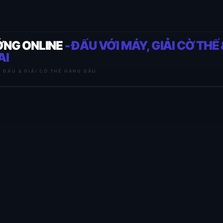
ỚNG ONLINE
- ĐẤU VỚI MÁY, GIẢI CỜ THẾ 
AI
I ĐẤU & GIẢI CỜ THẾ HÀNG ĐẦU