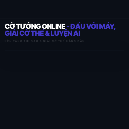
CỜ TƯỚNG ONLINE
- ĐẤU VỚI MÁY,
GIẢI CỜ THẾ & LUYỆN AI
NỀN TẢNG THI ĐẤU & GIẢI CỜ THẾ HÀNG ĐẦU