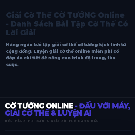
Giải Cờ Thế CỜ TƯỚNG Online
- Danh Sách Bài Tập Cờ Thế Có
Lời Giải
Hàng ngàn bài tập giải cờ thế cờ tướng kịch tính từ
cộng đồng. Luyện giải cờ thế online miễn phí có
đáp án chi tiết để nâng cao trình độ trung, tàn
cuộc.
CỜ TƯỚNG ONLINE
- ĐẤU VỚI MÁY,
GIẢI CỜ THẾ & LUYỆN AI
NỀN TẢNG THI ĐẤU & GIẢI CỜ THẾ HÀNG ĐẦU