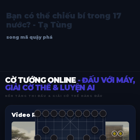
Bạn có thể chiếu bí trong 17
nước? - Tạ Tùng
song mã quậy phá
CỜ TƯỚNG ONLINE
- ĐẤU VỚI MÁY,
GIẢI CỜ THẾ & LUYỆN AI
NỀN TẢNG THI ĐẤU & GIẢI CỜ THẾ HÀNG ĐẦU
Video Replay